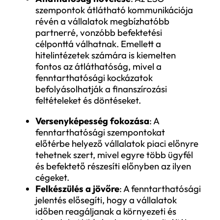
mikrovállalkozásokat.
Fontos megjegyezni, hogy a beszállítói
láncban részt vevő kisebb vállalkozások is
érintettek lehetnek, ha nagyobb, már
jelentéstételre kötelezett vállalatok
partnerei.
Miért szükséges a CSRD szerinti jelenté
A CSRD szerinti jelentés több szempontból
kiemelt jelentőséggel bír mind a vállalato
mind az érintettjeik számára.
Jogszabályi megfelelés
: Az irányelv
való megfelelés elkerülhetetlen a