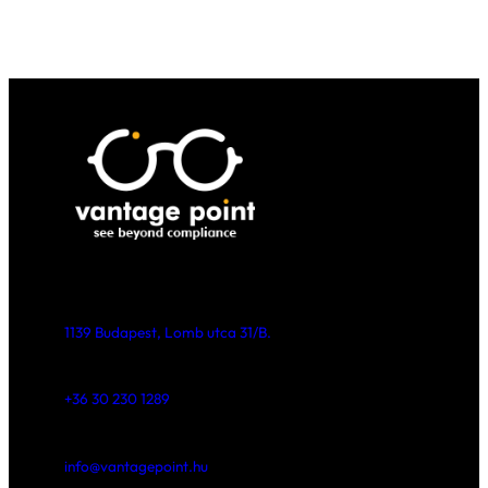
Ide tartoznak azok a hatások, amelyeket
vállalat tevékenysége gyakorol:
Az üvegházhatású gázok kibocsátásá
a klímára.
A beszállítói lánc munkaügyi
gyakorlataival a munkavállalók
életkörülményeire.
A helyi közösségek jólétére például
vízhasználat vagy hulladékkibocsátá
révén.
A kettős lényegességi elemzés során
a vállalat nemcsak saját belső
működését veszi górcső alá, hanem