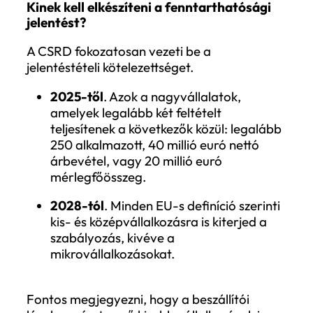
változásokat hoz a magyar vállalatok
számára is.
Mi a CSRD?
A
CSRD
a vállalatok
fenntarthatósági
jelentéstételi kötelezettségeit szabályo
Célja, hogy növelje a vállalatok
átláthatóságát és felelősségvállalását a
környezeti, társadalmi és irányítási
(Environmental, Social, Governance – ES
tényezők tekintetében. Az irányelv kiterjes
a jelentéstételi kötelezettséget a
nagyvállalatoktól kezdve a tőzsdén jegyze
kis- és középvállalkozásokra (KKV-k) is,
fokozatos bevezetési ütemtervvel.