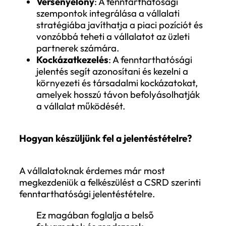
Versenyképesség fokozása
: A
fenntarthatósági szempontokat
előtérbe helyező vállalatok piaci előn
tehetnek szert, mivel egyre több ügyf
és befektető részesíti előnyben az ily
cégeket.
Felkészülés a jövőre
: A fenntartható
jelentés elősegíti, hogy a vállalatok
időben reagáljanak a környezeti és
társadalmi kihívásokra, minimalizáljá
kockázatokat, és azonosítsák az új üzl
lehetőségeket.
A fenntarthatósági jelentéssel a vállalato
nem csupán megfelelnek az új elvárásokn