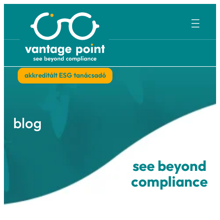
Ugrás
a
tartalomhoz
akkreditált ESG tanácsadó
blog
see bey
complia