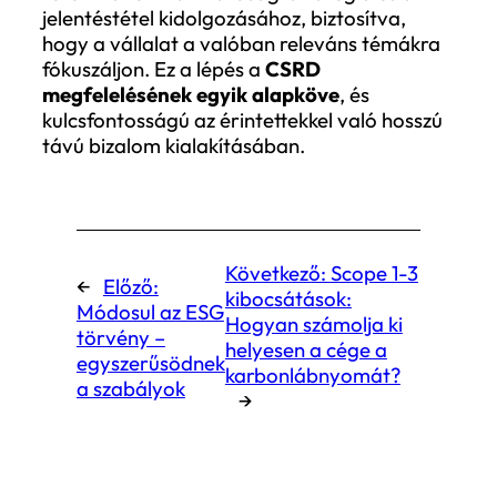
irányítási (ESG) tényezők a vállalat
működésére?
Ide tartozik például:
A klímaváltozás miatti kockázatok, mi
például a hőmérsékleti szélsőségek
miatti működési nehézségek.
Az energiaárak növekedése vagy az
alapanyaghiány.
Szabályozási változások, amelyek új
költségeket vagy kötelezettségeket
jelentenek.
Hogyan befolyásolja a vállalat a
környezetet és a társadalmat?