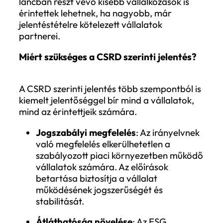
Kinek kell elkészíteni a fenntarthatóság
jelentést?
A CSRD fokozatosan vezeti be a
jelentéstételi kötelezettséget.
2025-től
. Azok a nagyvállalatok,
amelyek legalább két feltételt
teljesítenek a következők közül: legal
250 alkalmazott, 40 millió euró nettó
árbevétel, vagy 20 millió euró
mérlegfőösszeg.
2028-tól
. Minden EU-s definíció szeri
kis- és középvállalkozásra is kiterjed 
szabályozás, kivéve a