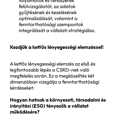
hanem lehetőséget is kapnak arra, hogy
felelősen és tudatosan alakítsák saját
jövőjüket, valamint hozzájáruljanak a
fenntarthatóbb gazdasági rendszer
kiépítéséhez.
Milyen előnyei vannak a fenntarthatós
jelentésnek?
Átláthatóság és bizalom
: A nyilváno
fenntarthatósági jelentés növeli a
vállalat iránti bizalmat a befektetők,
ügyfelek és más érintettek körében.
Versenyelőny
: A fenntarthatósági
szempontok integrálása a vállalati
stratégiába javíthatja a piaci pozíciót
vonzóbbá teheti a vállalatot az üzleti