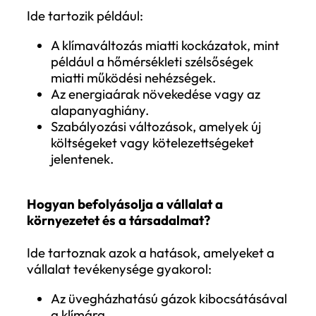
partnerek számára.
Kockázatkezelés
: A fenntarthatóság
jelentés segít azonosítani és kezelni a
környezeti és társadalmi kockázatoka
amelyek hosszú távon befolyásolhatj
a vállalat működését.
Hogyan készüljünk fel a jelentéstételre
A vállalatoknak érdemes már most
megkezdeniük a felkészülést a CSRD szeri
fenntarthatósági jelentéstételre.
Ez magában foglalja a belső
folyamatok és rendszerek