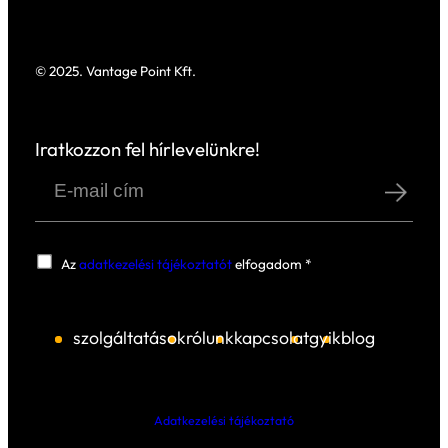
az értékláncát és érintettjeit is, hogy
megértse, milyen ESG-kérdések a
legrelevánsabbak a tevékenysége
szempontjából.
A kettős lényegességi elemzés szilárd ala
teremt a fenntarthatósági stratégia és a
jelentéstétel kidolgozásához, biztosítva,
hogy a vállalat a valóban releváns témák
fókuszáljon. Ez a lépés a
CSRD
megfelelésének egyik alapköve
, és
kulcsfontosságú az érintettekkel való hos
távú bizalom kialakításában.