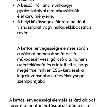
felülvizsgálatát, az adatok
gyűjtésének és kezelésének
optimalizálását, valamint a
fenntarthatósági szempontok
integrálását a vállalati stratégiába.
Kezdjük a kettős lényegességi elemzésse
A kettős lényegességi elemzés az első és
legfontosabb lépés a CSRD-nek való
megfelelés során. Ez a megközelítés két
dimenzióban vizsgálja a fenntarthatósági
kérdéseket:
Hogyan hatnak a környezeti, társadalmi