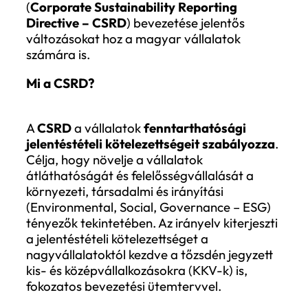
Fenntarthatósági jelentés
CSRD alapján
2025 JAN. 14.
BLOG
TOMAJ ZSÓFI
A fenntarthatóság egyre nagyobb hangs
kap a vállalati szektorban, különösen az
Európai Unió új szabályozásainak
köszönhetően. Az EU fenntarthatósági
jelentéstételre vonatkozó irányelvének
(
Corporate Sustainability Reporting
Directive – CSRD
) bevezetése jelentős