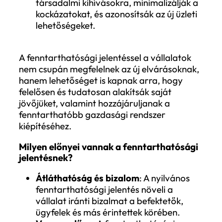
szabályozott piaci környezetben mű
vállalatok számára. Az előírások
betartása biztosítja a vállalat
működésének jogszerűségét és
stabilitását.
Átláthatóság növelése
: Az ESG
szempontok átlátható kommunikáció
révén a vállalatok megbízhatóbb
partnerré, vonzóbb befektetési
célponttá válhatnak. Emellett a
hitelintézetek számára is kiemelten
fontos az átláthatóság, mivel a
fenntarthatósági kockázatok
befolyásolhatják a finanszírozási
feltételeket és döntéseket.