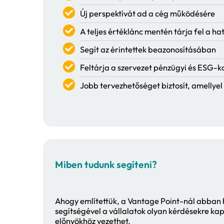
A vállalatok fenntarthatósági
egyrészt a vállalatok felmér
másrészt pedig a környezeti,
szempontjából.
Milyen előnyökkel jár a k
Beazonosítja és rangsor