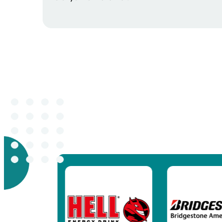
Új perspektívát ad a c
A teljes értéklánc menté
Segít az érintettek bea
Feltárja a szervezet pé
Jobb tervezhetőséget biz
Miben tudunk segíteni?