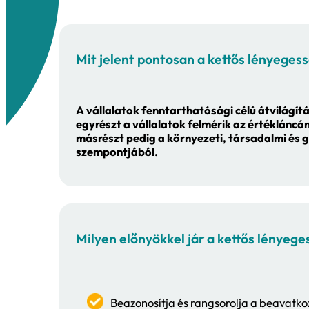
Tudta, hogy a 
versenyelőnyr
A kettős lényegességi elemzés egy 
stabilabb jövőt építeni. Emellett 
tartanak.
Mit jelent pontosan a ket