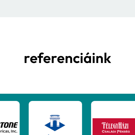
ég működésére
n tárja fel a hatásokat
zonosításában
nzügyi és ESG-kockázatait
tosít, amellyel minimalizálhatók a váratlan h