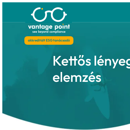
Ugrás
a
tartalomhoz
akkreditált ESG tanácsadó
Kettős 
elemzé