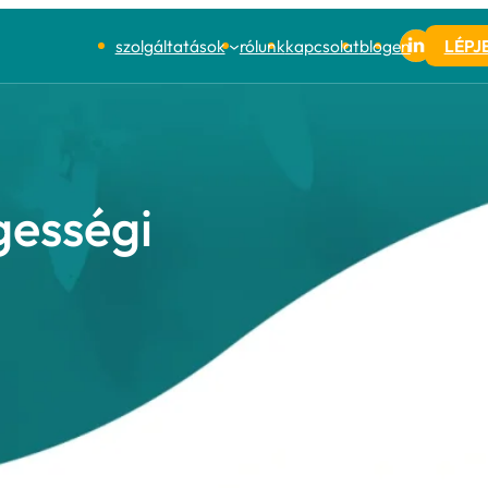
szolgáltatások
lényegességi
s