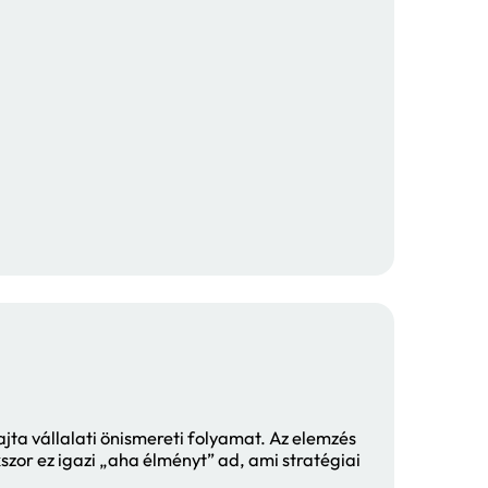
 eleme a kettős lényegességi elemzés. A kett
lós és lehetséges hatásokat a környezetre é
dó kockázatokat és lehetőségeket a vállalat
?