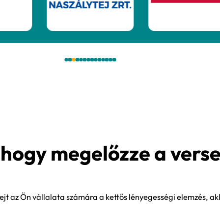
int-nál abban hiszünk, hogy a kettős lényegess
n kérdésekre kaphatnak válaszokat, amelyeket a
refere