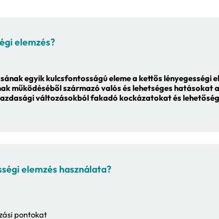
kettős lényegességi
e tehet szert a ver
megfelelési feladat, egyben pedig egy olyan str
pedig egy fontos önismereti gyakorlat is, egy t
tős lényegességi elemzés?