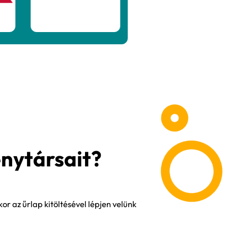
égi elemzés valójában egy újfajta vállalati ö
ddig talán fel sem tettek – sokszor ez igazi „a
nciáink