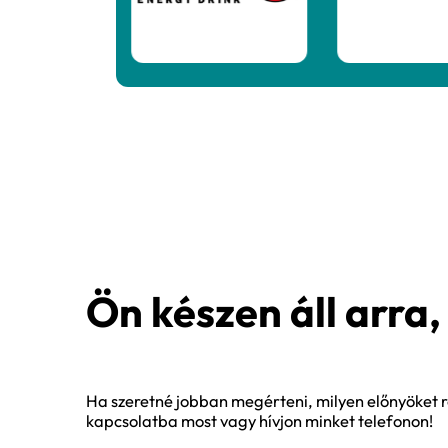
Ahogy említettük, a Vantage Po
segítségével a vállalatok olya
előnyökhöz vezethet.