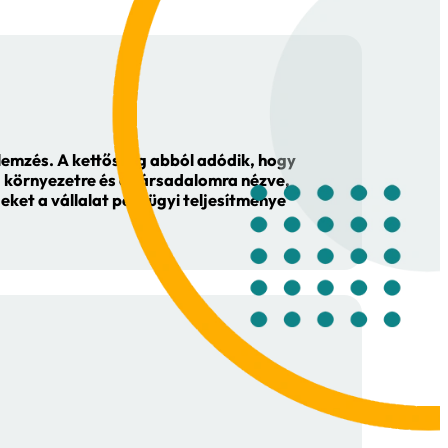
 elemzés használatá
senytársaival szem
atégiai iránytű is, amely segít a vállalatokna
ükör, amelyben tisztábban láthatják a vállalat