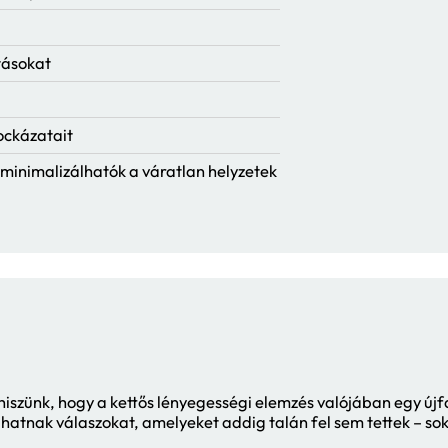
 célú átvilágításának egyik kulcsfontosságú
ik az értékláncának működéséből származó va
 társadalmi és gazdasági változásokból faka
ettős lényegességi elemzés használata
olja a beavatkozási pontokat