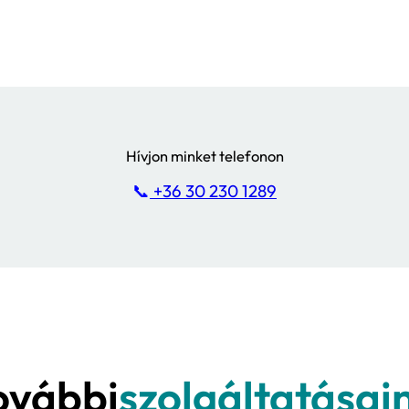
1
2
3
4
5
6
7
8
9
10
11
1
l arra, hogy megel
en előnyöket rejt az Ön vállalata számára a ke
et telefonon!