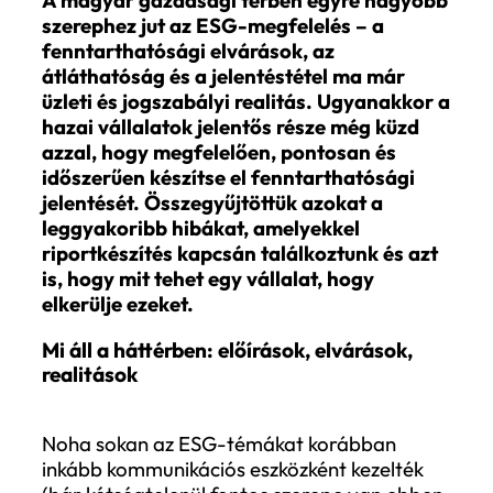
leggyakoribb hibái az ESG
jelentéstétel során – és
hogyan kerülhetők el azok
2025 OKT. 27.
BLOG
SÜTŐ HAJNI
A magyar gazdasági térben egyre nagy
szerephez jut az ESG-megfelelés – a
fenntarthatósági elvárások, az
átláthatóság és a jelentéstétel ma már
üzleti és jogszabályi realitás. Ugyanakk
hazai vállalatok jelentős része még küz
azzal, hogy megfelelően, pontosan és
időszerűen készítse el fenntarthatósági