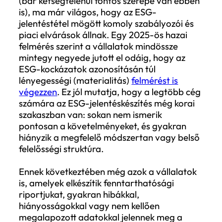
jelentését. Összegyűjtöttük azokat a
leggyakoribb hibákat, amelyekkel
riportkészítés kapcsán találkoztunk és 
is, hogy mit tehet egy vállalat, hogy
elkerülje ezeket.
Mi áll a háttérben: előírások, elvárások,
realitások
Noha sokan az ESG-témákat korábban
inkább kommunikációs eszközként kezelté
(bár kétségtelenül fontos szerepe van eb
is), ma már világos, hogy az ESG-
jelentéstétel mögött komoly szabályozói 
piaci elvárások állnak. Egy 2025-ös hazai
felmérés szerint a vállalatok mindössze