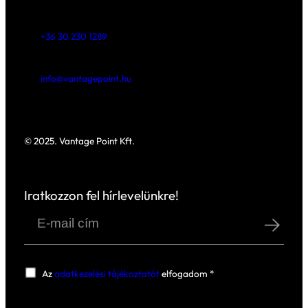
folyamatokat, akkor nem csak elkerülheti
gyakori csapdákat, hanem valódi
versenyelőnyt is szerezhet a hitelesség és
fenntarthatóság területén.
Ha kíváncsi, hogyan tudjuk
támogatni az Ön cégét abban, hogy
versenyelőnyt szerezzen a helyes
adatszolgáltatással, akkor
böngésszen workshopjaink között
!
Következő:
Zöld
←
Előző:
kommunikáció vagy
Fenntarthatóság