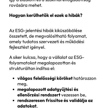
döntéshozatali folyamataihoz. Ilyenkor a
ESG-feladatoknak nincs kijelölt gazdájuk,
vezetés bevonása minimális, és az ESG-c
nem jelennek meg az üzleti tervezésben. 
ilyen jelentés gyakran formális, a megfele
kipipálására szolgál, és nem válik a fejlőd
vagy a szervezeti tanulás eszközévé. A
stratégiai beágyazottság hiánya miatt a
vállalat könnyen elveszíti a lehetőséget, 
az ESG-t versenyelőnnyé alakítsa.
Formai és kommunikációs hibák
A formai és kommunikációs hibák sokszor
abban gyökereznek, hogy a vállalat nem 
megfelelő keretrendszer (például GRI va
ESRS) szerint építi fel a jelentést, vagy ne