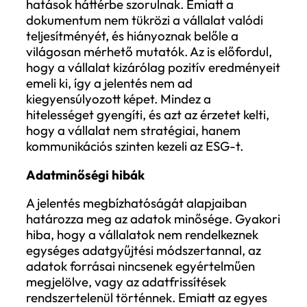
A leggyakoribb hibák az ESG
adatszolgáltatásban
A hibák jellemzően nem szándékosak, még
torzíthatják a vállalat fenntarthatósági
teljesítményének megítélését. Az alábbi ö
kategória segít rendszerezni a leggyakor
problémákat.
Tartalmi hibák
Sok vállalat jelentése nem a működés
szempontjából valóban lényeges témákr
épül. Gyakran a könnyen kommunikálhat
vagy divatos területek kerülnek előtérbe,