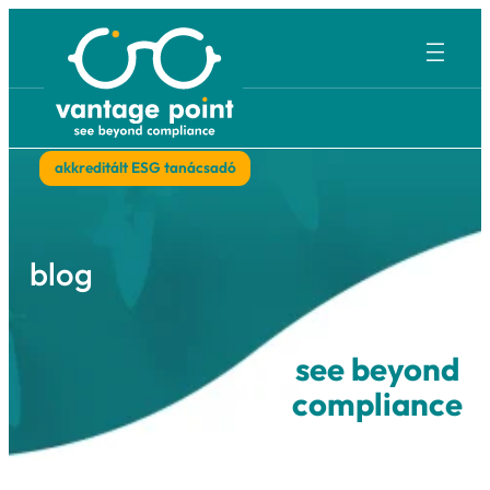
Ugrás
a
tartalomhoz
akkreditált ESG tanácsadó
blog
see bey
complia