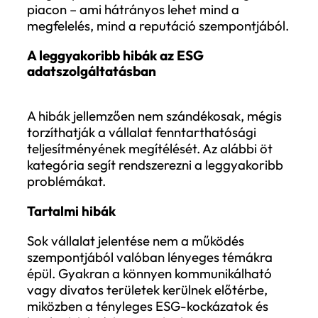
mintegy negyede jutott el odáig, hogy az
ESG-kockázatok azonosításán túl
lényegességi (materialitás)
felmérést is
végezzen
. Ez jól mutatja, hogy a legtöbb
számára az ESG-jelentéskészítés még kor
szakaszban van: sokan nem ismerik
pontosan a követelményeket, és gyakran
hiányzik a megfelelő módszertan vagy be
felelősségi struktúra.
Ennek következtében még azok a vállalat
is, amelyek elkészítik fenntarthatósági
riportjukat, gyakran hibákkal,
hiányosságokkal vagy nem kellően
megalapozott adatokkal jelennek meg a
piacon – ami hátrányos lehet mind a
megfelelés, mind a reputáció szempontjá