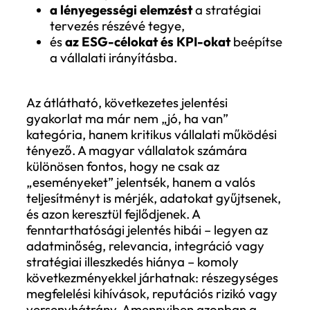
gondoskodik a tartalom átlátható, logiku
szerkesztéséről. A túl általános, narratív
megközelítés éppúgy zavaró lehet, mint a
túlságosan marketinges hangvétel. Az
olvasó – legyen az befektető, hatóság va
ügyfél – ilyenkor nehezen tudja értelmezni
mire alapozza a vállalat az állításait, és
hogyan mérhető a fejlődés. A nem
szabványos vagy nehezen követhető for
így a bizalom és a szakmai elfogadottság
rovására mehet.
Hogyan kerülhetők el ezek a hibák?
Az ESG-jelentési hibák kiküszöbölése
összetett, de megvalósítható folyamat,