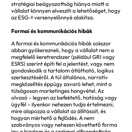
egységes adatgyűjtési módszertannal, a
adatok forrásai nincsenek egyértelműen
megjelölve, vagy az adatfrissítések
rendszertelenül történnek. Emiatt az egy
évek eredményei nehezen összevethetők,
számítási módok sem mindig átláthatók.
Ezek a hiányosságok különösen akkor vál
problémássá, ha a jelentést külső fél –
például auditor vagy befektető – vizsgálj
hiszen a pontatlanság gyorsan felszínre
kerül, és alááshatja a szervezet hitelesség
Stratégiai illeszkedési hibák
Sok szervezetnél az ESG-jelentés önálló
dokumentumként készül, nem kapcsolódik
vállalat hosszú távú stratégiájához vagy