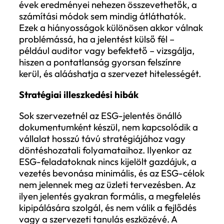
miközben a tényleges ESG-kockázatok és
hatások háttérbe szorulnak. Emiatt a
dokumentum nem tükrözi a vállalat valód
teljesítményét, és hiányoznak belőle a
világosan mérhető mutatók. Az is előfordu
hogy a vállalat kizárólag pozitív eredmén
emeli ki, így a jelentés nem ad
kiegyensúlyozott képet. Mindez a
hitelességet gyengíti, és azt az érzetet kelt
hogy a vállalat nem stratégiai, hanem
kommunikációs szinten kezeli az ESG-t.
Adatminőségi hibák
A jelentés megbízhatóságát alapjaiban
határozza meg az adatok minősége. Gya
hiba, hogy a vállalatok nem rendelkeznek