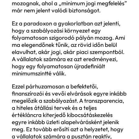
riporting területen, ahol a korábban
önkéntes ESG-jelentések ma már kötelez
standardizált és auditált követelményekk
válnak, amelyek a pénzügyi jelentésekhez
hasonló precizitást igényelnek. Ez új
adatstruktúrákat, erősebb belső kontroll
és a pénzügyi tervezéssel integrált
döntéstámogatási folyamatokat tesz
szükségessé.
A megfelelés hiánya már több, mint pusz
reputációs kockázat, hiszen közvetlen jogi
pénzügyi következményekkel járhat,
különösen a finanszírozási és beszállítói
kapcsolatokban. A beszállítói láncok és a
Scope 3 kibocsátások bevonása tovább
növeli a komplexitást, mivel a vállalatok