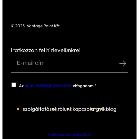
A 2025-ös trendek alapján a klímapolitik
legfontosabb jellemzője tehát a strukturál
átalakulás. Egy fragmentált, többközpon
és gyorsan változó szabályozási környez
jön létre, amelyben a vállalatoknak
egyszerre több logika mentén kell
működniük. A kérdés az, hogy a szervezet
képesek-e folyamatosan alkalmazkodni e
dinamikusan változó rendszerhez. Azok a
vállalatok, amelyek ezt időben felismerik,
versenyelőnyt építhetnek belőle, a többie
számára pedig a növekvő komplexitás eg
inkább strukturális üzleti kockázattá válik.
A Vantage Point tapasztalata szerint a
vállalatok számára a legnagyobb kihívás