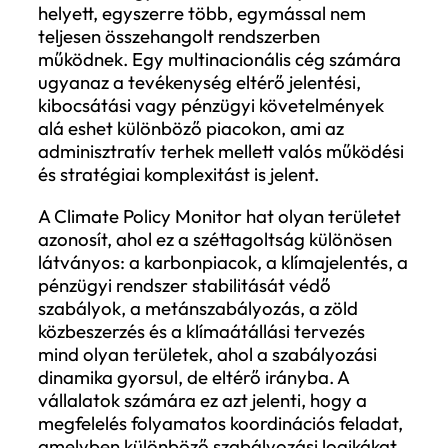
látványos politikai fejlemények jelentik,
hanem azok a háttérben zajló, kumulatív
szabályozási változások, amelyek idővel
beépülnek az operatív működésbe. A
klímaszabályozás egyre inkább egy csend
de folyamatosan sűrűsödő rendszerként
jelenik meg.
A klímaszabályozás fragmentációja, mi
új kihívás a vállalatoknak
A korábbi években a vállalatok jellemzőe
egy domináns szabályozási logikához
igazították működésüket, leggyakrabban 
EU vagy az USA keretrendszeréhez. Ez a
megközelítés ma már egyre kevésbé