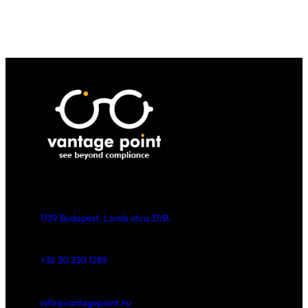
Bár az európai fenntarthatósági
szabályozások körül jelenleg jelentős
bizonytalanság tapasztalható, a nemzetk
trendek azt mutatják, hogy az ESG-adat
a klímajelentések és az ellátási láncokra
vonatkozó információk iránti igény tová
növekszik. A magyar vállalatok számára
ezért nem csupán a hazai vagy európai
szabályozás követése fontos, hanem az is
hogy képesek legyenek megfelelni a
nemzetközi vevők, befektetők és
finanszírozók egyre összetettebb
elvárásainak.
A klímapolitika mint új üzleti működési
környezet