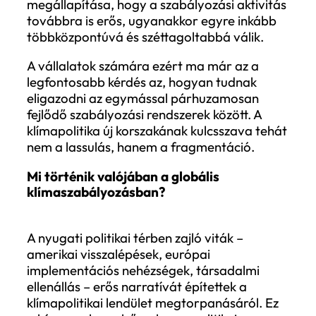
klímapolitikai intézkedések visszaszorulás
Európában pedig a versenyképességi
szempontok előtérbe kerülése sokakban 
az érzetet keltheti, hogy a fenntarthatósá
szabályozás időszaka lassan lezárul.
A nemzetközi adatok azonban más képet
mutatnak. Az Oxford Climate Policy Moni
2025 éves áttekintése szerint a klímapolit
globális szinten nem visszahúzódik, hane
átalakul. A kutatás 37 gazdaság
klímaszabályozási fejleményeit vizsgálta,
amelyek a világ GDP-jének és
üvegházhatásúgáz-kibocsátásának dönt
részét fedik le. A jelentés egyik legfontos
megállapítása, hogy a szabályozási aktiv
továbbra is erős, ugyanakkor egyre inká