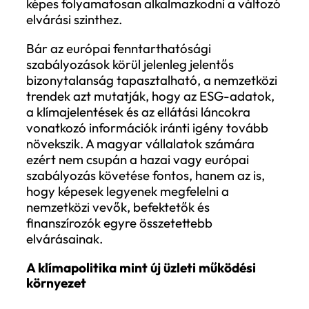
Mit jelent mindez a vállalatok számára
A széttagolt, többközpontú klímapolitikai
környezetben a vállalatok számára a
legfontosabb feladat egy olyan működési
modell kialakítása, amely képes kezelni a
párhuzamos követelményrendszereket. E
gyakorlatban egyszerre igényel folyama
szabályozási monitoringot, több
rendszerben is használható adat- és jelen
struktúrákat, valamint olyan döntéshozat
mechanizmusokat, amelyek a
klímakövetelményeket nem különálló ESG
témaként, hanem az üzleti működés szerv
részeként kezelik. Ez azonban több puszt
operatív feladatnál, ez szervezeti szintű