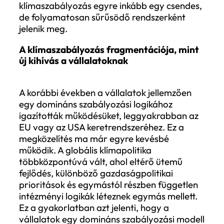
klímapolitikai lendület megtorpanásáról. 
a kép azonban elsősorban a politikai
kommunikációra épül, és kevéssé tükrözi 
globális szabályozási folyamatok mélyeb
szerkezetét. A Climate Policy Monitor ada
szerint 2024 és 2025 között világszerte t
mint kétszáz új klímapolitikai intézkedés
született, és ezek jelentős része nem
Európában vagy Észak-Amerikában, ha
Ázsiában és a feltörekvő gazdaságokban
India, Indonézia, Brazília és Dél-Afrika
különösen aktívak voltak a karbonpiacok,
metánszabályozás és a klímával kapcsola
jelentéstétel területén.
Fontos felismerés, hogy a vállalatok
számára a legnagyobb kockázatot nem a