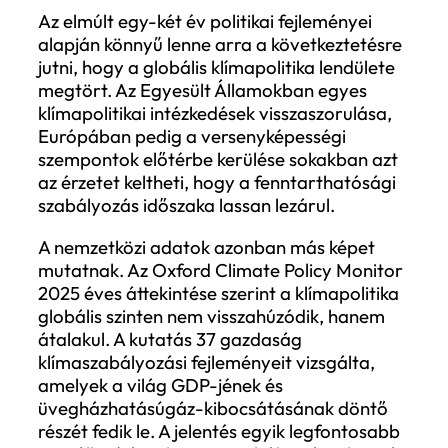
A klímapolitika lassulása
helyett fragmentáció
2026 JÚN. 11.
BLOG
BÁTORI LEVENTE
Mit tanulhatnak a vállalatok az Oxford
Climate Policy Monitor legutóbbi
jelentéséből?
Az elmúlt egy-két év politikai fejleményei
alapján könnyű lenne arra a következteté
jutni, hogy a globális klímapolitika lendüle
megtört. Az Egyesült Államokban egyes