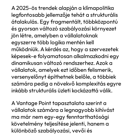
képességfejlesztési kérdés is. A vállalatok
egyre inkább olyan belső működést kell
kialakítaniuk, amely képes gyorsan integr
az új és változó szabályozási elvárásokat
anélkül, hogy minden alkalommal külön
projektszintű beavatkozásra lenne szüksé
Ez különösen fontos a globálisan működő
cégek esetében, ahol a különböző piacok
eltérő ütemben és eltérő logika mentén
szigorodnak, miközben a belső
rendszereknek egységesen kell tudniuk
reagálni ezekre a változásokra.
Ezzel párhuzamosan felértékelődik az
adatinfrastruktúra és a szervezeti
koordináció szerepe is. A klímaszabályozá