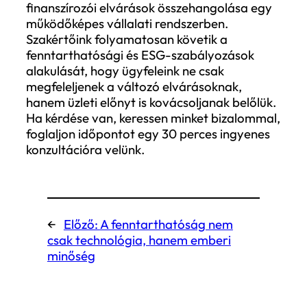
megfelelés egyre inkább azon múlik, hogy
vállalat mennyire képes megbízható,
auditálható és több célra felhasználható
adatokat előállítani az értéklánc teljes
egészéről. Ez nemcsak a riportálást, han
a beszerzési, beruházási és stratégiai
döntéseket is közvetlenül befolyásolja.
Azok a vállalatok, amelyek ezt a működés
átalakulást időben végrehajtják, nemcsak
szabályozási kockázataikat csökkentik,
hanem strukturális versenyelőnyre is szer
tehetnek. A klímapolitikai környezetben
ugyanis egyre inkább az számít, hogy ki
képes folyamatosan alkalmazkodni a vál
elvárási szinthez.