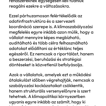
a hiteles átállási tervek és a teljes
értékláncra kiterjedő kibocsátáskezelés
egyre inkább üzleti alapelvárásként jeleni
meg. Ez tovább erősíti azt a helyzetet, h
a vállalatok számára a pusztán reaktív,
szabálykövető megközelítés egyre kevés
fenntartható.
Ennek következtében a klímastratégia és 
szabályozási megfelelés közötti határ
elmosódik, mivel a vállalatoknak nemcsa
követniük kell a változásokat, hanem előre
kell gondolkodniuk, és olyan működési
modelleket kialakítaniuk, amelyek képese
kezelni a folyamatosan emelkedő elvárási
szintet.