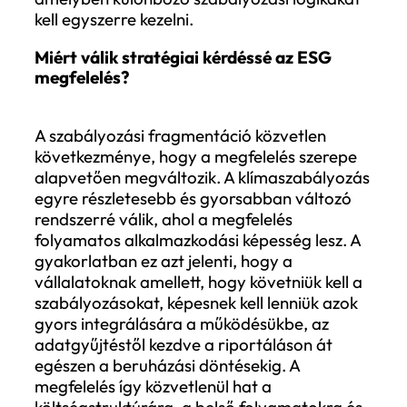
működik. A globális klímapolitika
többközpontúvá vált, ahol eltérő ütemű
fejlődés, különböző gazdaságpolitikai
prioritások és egymástól részben függetl
intézményi logikák léteznek egymás mellet
Ez a gyakorlatban azt jelenti, hogy a
vállalatok egy domináns szabályozási mo
helyett, egyszerre több, egymással nem
teljesen összehangolt rendszerben
működnek. Egy multinacionális cég szám
ugyanaz a tevékenység eltérő jelentési,
kibocsátási vagy pénzügyi követelménye
alá eshet különböző piacokon, ami az
adminisztratív terhek mellett valós működ
és stratégiai komplexitást is jelent.
A Climate Policy Monitor hat olyan terüle