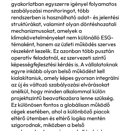
gyorsabban szigorodnak, mint maga a jo
környezet. A vállalatok így egy olyan tér
mozognak, ahol a „minimum jogi megfele
már nem jelent valódi biztonságot.
Ez a paradoxon a gyakorlatban azt jelenti
hogy a szabályozási környezet egy
folyamatosan szigorodó pályán mozog. 
ma elegendőnek tűnik, az rövid időn belül
elavulhat, akár jogi, akár piaci szempontb
A vállalatok számára ez azt eredményezi,
hogy egy folyamatosan újradefiniált
minimumszintté válik.
Ezzel párhuzamosan a befektetői,
finanszírozói és vevői elvárások egyre in
megelőzik a szabályozást. A transzparenc