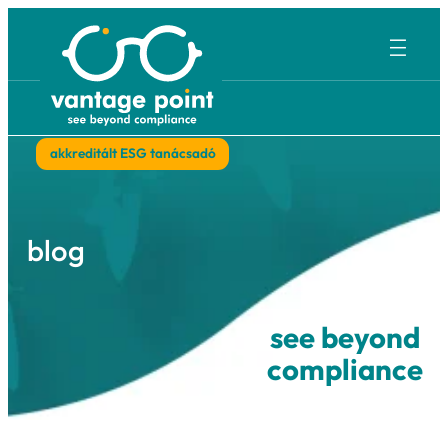
Ugrás
a
tartalomhoz
akkreditált ESG tanácsadó
blog
see bey
complia