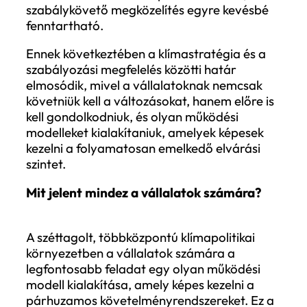
kitettsége nem áll meg a saját működésük
határánál, hanem kiterjed az értéklánc
egészére.
Miért várható további szabályozási
szigorítás?
A Climate Policy Monitor egyik legfontos
megállapítása, hogy bár a klímapolitikai
szabályozás globálisan folyamatosan
erősödik, a jelenlegi intézkedések
összességükben még mindig nem
elegendőek a klímacélok eléréséhez. Ez
kettős következményt hordoz, egyrészt a
szabályozási szigor várhatóan tovább nő
másrészt a piaci elvárások sokszor