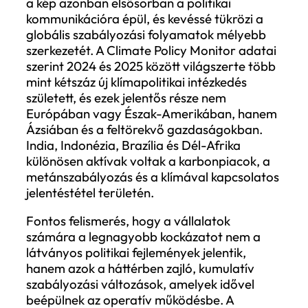
többközpontúvá és széttagoltabbá válik.
A vállalatok számára ezért ma már az a
legfontosabb kérdés az, hogyan tudnak
eligazodni az egymással párhuzamosan
fejlődő szabályozási rendszerek között. A
klímapolitika új korszakának kulcsszava t
nem a lassulás, hanem a fragmentáció.
Mi történik valójában a globális
klímaszabályozásban?
A nyugati politikai térben zajló viták –
amerikai visszalépések, európai
implementációs nehézségek, társadalmi
ellenállás – erős narratívát építettek a