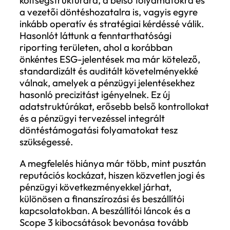
azonosít, ahol ez a széttagoltság különös
látványos: a karbonpiacok, a klímajelenté
pénzügyi rendszer stabilitását védő
szabályok, a metánszabályozás, a zöld
közbeszerzés és a klímaátállási tervezés
mind olyan területek, ahol a szabályozási
dinamika gyorsul, de eltérő irányba. A
vállalatok számára ez azt jelenti, hogy a
megfelelés folyamatos koordinációs felad
amelyben különböző szabályozási logikák
kell egyszerre kezelni.
Miért válik stratégiai kérdéssé az ESG
megfelelés?
A szabályozási fragmentáció közvetlen