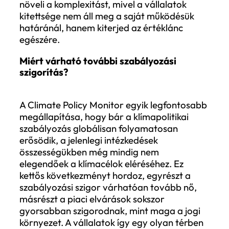
következménye, hogy a megfelelés szere
alapvetően megváltozik. A klímaszabály
egyre részletesebb és gyorsabban változ
rendszerré válik, ahol a megfelelés
folyamatos alkalmazkodási képesség lesz.
gyakorlatban ez azt jelenti, hogy a
vállalatoknak amellett, hogy követniük kel
szabályozásokat, képesnek kell lenniük az
gyors integrálására a működésükbe, az
adatgyűjtéstől kezdve a riportáláson át
egészen a beruházási döntésekig. A
megfelelés így közvetlenül hat a
költségstruktúrára, a belső folyamatokra
a vezetői döntéshozatalra is, vagyis egyr
inkább operatív és stratégiai kérdéssé vál
Hasonlót láttunk a fenntarthatósági